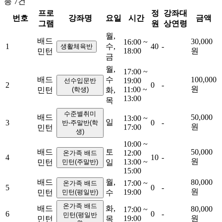
총
7
건
프로
정
강좌대
번호
강좌명
요일
시간
금액
그램
원
상연령
월,
배드
30,000
16:00 ~
1
수,
40
-
생활체육반
18:00
원
민턴
금
월,
17:00 ~
배드
수
100,000
19:00
선수입문반
2
0
-
원
11:00 ~
민턴
(학생)
화,
13:00
목
수준별취미
배드
50,000
13:00 ~
일
3
0
-
반-주말반(학
원
17:00
민턴
생)
10:00 ~
배드
토
50,000
12:00
온가족 배드
4
10
-
원
13:00 ~
민턴
민턴(주말반)
일
15:00
배드
월,
80,000
17:00 ~
온가족 배드
5
0
-
원
19:00
민턴
민턴(평일반)
수
온가족 배드
배드
화,
80,000
17:00 ~
6
0
-
민턴(평일반
19:00
원
민턴
목