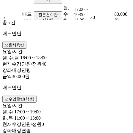
2)
월,
17:00 ~
배드
수
80,000
19:00
전문선수반
7
30
-
원
11:00 ~
민턴
(학생)
화,
총
7
건
13:00
목
배드민턴
생활체육반
요일/시간
월,수,금 16:00 ~ 18:00
현재수강인원/정원
40
강좌대상연령
-
금액
30,000원
배드민턴
선수입문반(학생)
요일/시간
월,수 17:00 ~ 19:00
화,목 11:00 ~ 13:00
현재수강인원/정원
0
강좌대상연령
-