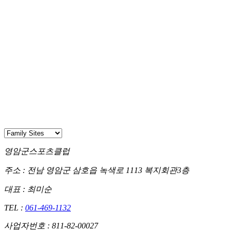
영암군스포츠클럽
주소 :
전남 영암군 삼호읍 녹색로 1113 복지회관3층
대표 : 최미순
TEL :
061-469-1132
사업자번호 : 811-82-00027