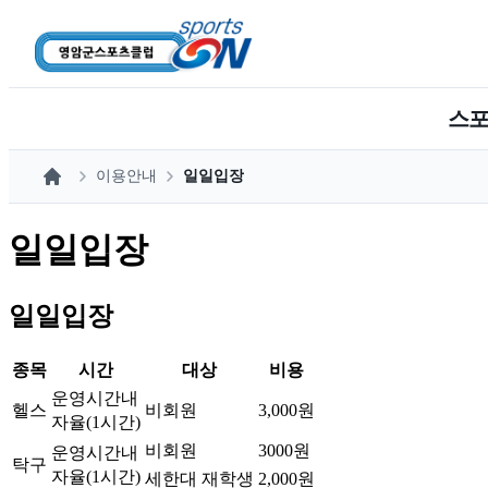
스
이용안내
일일입장
홈
일일입장
일일입장
종목
시간
대상
비용
운영시간내
헬스
비회원
3,000원
자율(1시간)
비회원
3000원
운영시간내
탁구
자율(1시간)
세한대 재학생
2,000원