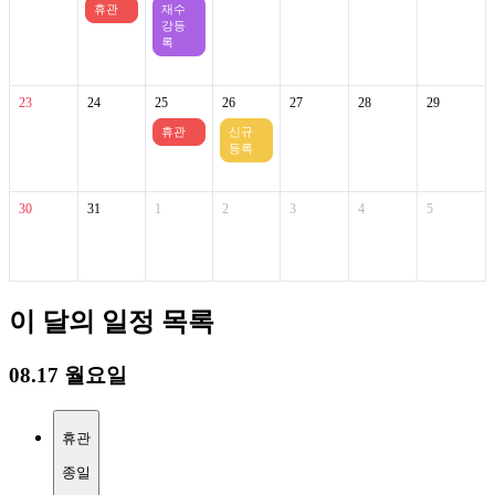
휴관
재수
강등
록
23
24
25
26
27
28
29
휴관
신규
등록
30
31
1
2
3
4
5
이 달의 일정 목록
08.17 월요일
휴관
종일