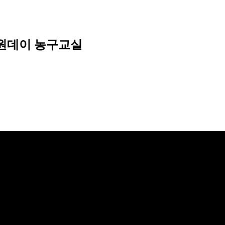
 원데이 농구교실