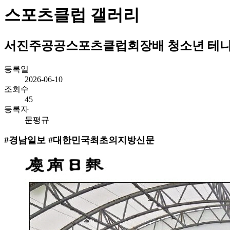
스포츠클럽 갤러리
서진주공공스포츠클럽회장배 청소년 테니스
등록일
2026-06-10
조회수
45
등록자
문평규
#경남일보 #대한민국최초의지방신문