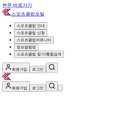
본문 바로가기
스포츠클럽포털
스포츠클럽 안내
스포츠클럽 신청
스포츠클럽커뮤니티
정보알림방
스포츠클럽 찾기/통합검색
회원가입
로그인
회원가입
로그인