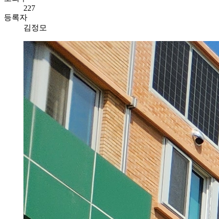
227
등록자
김정모