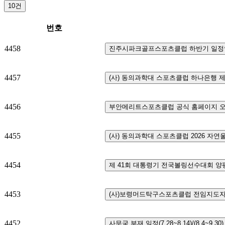
10건
번호
4458
진주시파크골프스포츠클럽 하반기 일정
4457
(사) 동의과학대 스포츠클럽 하나은행
4456
부안메리트스포츠클럽 공식 홈페이지 오
4455
(사) 동의과학대 스포츠클럽 2026 자
4454
제 
4453
(사)보령머드탁구스포츠클럽 전임지도자
4452
사무국 부재 일정(7.28~8.14)/(8.4~9.30)