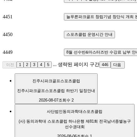
4451
늘푸른파크골프 창립기념 창단식 개최 
4450
스포츠클럽 운영시간 안내
4449
8월 선수반&마스터즈반 수강료 납부 안
...
생략된 페이지 구간
이전
1
2
3
4
5
446
다음
진주시파크골프스포츠클럽
진주시파크골프스포츠클럽 하반기 일정안내
2026-08-07
조회수 2
사단법인동의과학대스포츠클럽
(사) 동의과학대 스포츠클럽 하나은행 제81회 전국남녀종별농구
선수권대회
2026-08-06
조회수 1