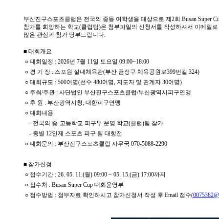
부산진구스포츠클럽은 전국의 중등 여학생을 대상으로 제2회 Busan Super 
참가를 희망하는 학교(클럽팀)은 첨부파일의 신청서를 작성하셔서 이메일로
많은 관심과 참가 당부드립니다.
■
대회개요
○
대회일정
: 2026
년
7
월
11
일 토요일
09:00~18:00
○
경 기 장
:
스포원 실내체육관(부산 금정구 체육공원로399번길 324)
○
대회규모
: 500
여명
(
선수 4
80
여명
,
지도자 및 관계자 3
0
여명
)
○
주최
/
주관
:
사단법인 부산진구스포츠클럽
/
부산광역시피구연맹
○
후 원
:
부산광역시청
,
대한피구연맹
○
대회내용
-
전국의 중
·
고등학교 피구부 운영 학교
(
클럽
)
팀 참가
-
종별
12
인제 스포츠 피구 팀 대항전
○
대회문의 : 부산진구스포츠클럽 사무국 070-5088-2290
■ 참가신청
○
접수기간
: 26. 05. 11.(
월
) 09:00 ~ 05. 15.(
금
) 17:00
까지
○
접수처
: Busan Super Cup
대회운영부
○
접수방법
: 첨부자료 확인하시고 참가신청서 작성 후 Email
접수
(
0075382@