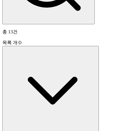
총
13
건
목록 개수